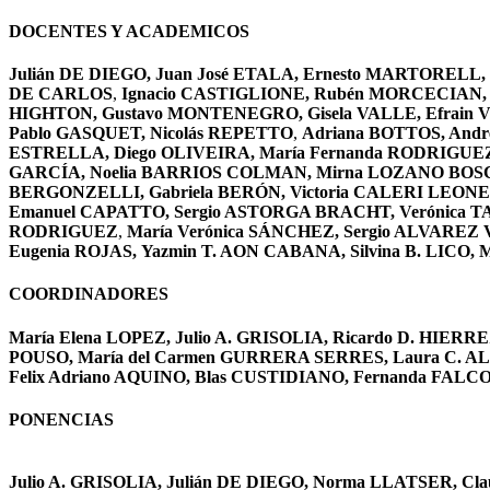
DOCENTES Y ACADEMICOS
Julián DE DIEGO, Juan José ETALA, Ernesto MARTORELL
DE CARLOS
,
Ignacio CASTIGLIONE, Rubén MORCECIAN, Gra
HIGHTON, Gustavo MONTENEGRO, Gisela VALLE, Efrain 
Pablo GASQUET, Nicolás REPETTO
,
Adriana BOTTOS, Andr
ESTRELLA, Diego OLIVEIRA, María Fernanda RODRIGUEZ B
GARCÍA, Noelia BARRIOS COLMAN, Mirna LOZANO BOSCH
BERGONZELLI, Gabriela BERÓN, Victoria CALERI LEONEL
Emanuel CAPATTO, Sergio ASTORGA BRACHT, Verónica TABE
RODRIGUEZ
,
María Verónica SÁNCHEZ, Sergio ALVAREZ
Eugenia ROJAS,
Yazmin T. AON CABANA, Silvina B. LICO, 
COORDINADORES
María Elena LOPEZ, Julio A. GRISOLIA, Ricardo D. HIE
POUSO, María del Carmen GURRERA SERRES, Laura C. ALL
Felix Adriano AQUINO, Blas CUSTIDIANO, Fernanda FAL
PONENCIAS
Julio A. GRISOLIA, Julián DE DIEGO, Norma LLATSER, C