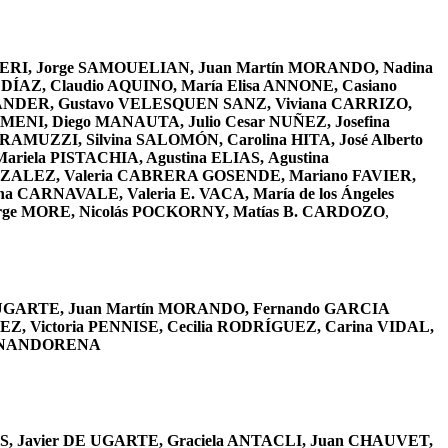
IERI, Jorge SAMOUELIAN, Juan Martín MORANDO, Nadina
DÍAZ, Claudio AQUINO, María Elisa ANNONE, Casiano
TANDER, Gustavo VELESQUEN SANZ, Viviana CARRIZO,
ENI, Diego MANAUTA, Julio Cesar NUÑEZ, Josefina
MUZZI, Silvina SALOMÓN, Carolina HITA, José Alberto
ela PISTACHIA, Agustina ELIAS,
Agustina
ONZALEZ, Valeria CABRERA GOSENDE, Mariano FAVIER,
 CARNAVALE, Valeria E. VACA, María de los Ángeles
rge MORE, Nicolás POCKORNY, Matías B. CARDOZO
,
E UGARTE, Juan Martín MORANDO, Fernando GARCIA
, Victoria PENNISE, Cecilia RODRÍGUEZ, Carina VIDAL,
HERNANDORENA
S, Javier DE UGARTE, Graciela ANTACLI, Juan CHAUVET,