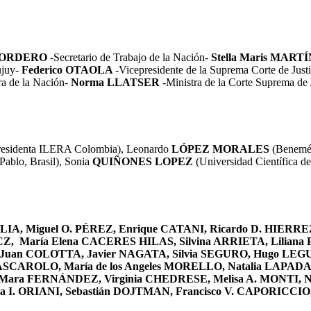
 CORDERO
-Secretario de Trabajo de la Nación-
Stella Maris MART
ujuy-
Federico OTAOLA
-Vicepresidente de la Suprema Corte de Just
ra de la Nación-
Norma LLATSER
-Ministra de la Corte Suprema de
Presidenta ILERA Colombia), Leonardo
LÓPEZ MORALES
(Benemér
Pablo, Brasil), Sonia
QUIÑONES LOPEZ
(Universidad Científica de
SOLIA, Miguel O. PÉREZ, Enrique CATANI, Ricardo D. HIER
 María Elena CACERES HILAS, Silvina ARRIETA, Liliana 
Juan COLOTTA, Javier NAGATA, Silvia SEGURO, Hugo LE
SCAROLO, María de los Angeles MORELLO, Natalia LAPADA
ra FERNÁNDEZ, Virginia CHEDRESE, Melisa A. MONTI, Nat
 ORIANI, Sebastián DOJTMAN, Francisco V. CAPORICCIO, F