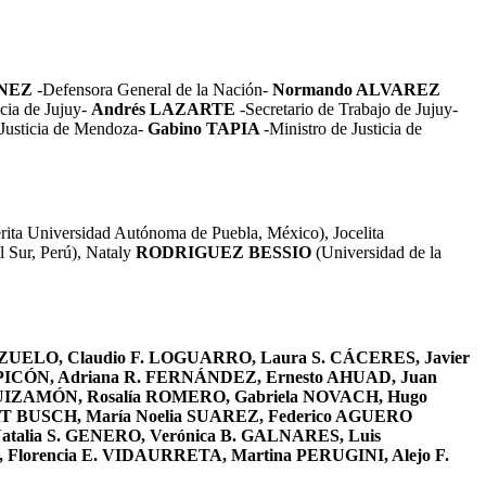
ÍNEZ
-Defensora General de la Nación-
Normando ALVAREZ
icia de Jujuy-
Andrés LAZARTE
-Secretario de Trabajo de Jujuy-
 Justicia de Mendoza-
Gabino TAPIA
-Ministro de Justicia de
ita Universidad Autónoma de Puebla, México), Jocelita
l Sur, Perú), Nataly
RODRIGUEZ BESSIO
(Universidad de la
REZUELO, Claudio F. LOGUARRO, Laura S. CÁCERES, Javier
PICÓN, Adriana R. FERNÁNDEZ, Ernesto AHUAD, Juan
GUIZAMÓN,
Rosalía ROMERO, Gabriela NOVACH, Hugo
T BUSCH, María Noelia SUAREZ, Federico AGUERO
alia S. GENERO, Verónica B. GALNARES, Luis
lorencia E. VIDAURRETA, Martina PERUGINI, Alejo F.