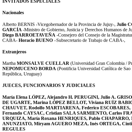
INVITADOS ESPECIALES
Nacionales
Alberto BERNIS -Vicegobernador de la Provincia de Jujuy-,
Julio
GARCÍA
-Ministro de Gobierno, Justicia y Derechos Humanos de J
Diego BARROETAVEÑA
-Consejero del Consejo de la Magistratu
CABA-
Horacio BUENO
–Subsecretario de Trabajo de CABA-,
Extranjeros
Martha
MONSALVE CUELLAR
(Universidad Gran Colombia / 
NEPOMUCENO BORDA
(Pontificia Universidad Católica de Sao 
República, Uruguay)
JUECES, FUNCIONARIOS Y JUDICIALES
María Elena LÓPEZ, Alejandro H. PERUGINI, Julio A. GRI
DE UGARTE, Marina LÓPEZ BELLOT, Viviana RUÍZ BABICZ,
CHAUVET, Rodolfo MARTIARENA, Federico ESCOBARES, 
Fernando CAYSAC, Cristian SALA SARMIENTO, Carlos FRA
URQUIZA, María Roxana HENRIQUES, Pablo CHAPARRO, Ma
ANUNZIATO, Miryam AGUERO MEZA, Inés ORTEGA, Cintia I.
REGULES