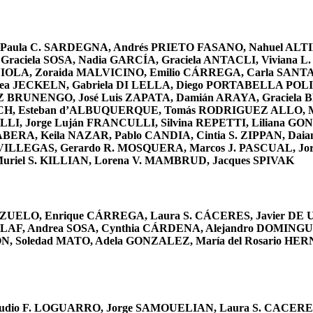
, Paula C. SARDEGNA, Andrés PRIETO FASANO, Nahuel ALT
ciela SOSA, Nadia GARCÍA, Graciela ANTACLI, Viviana L. 
VIOLA, Zoraida MALVICINO, Emilio CÁRREGA, Carla SAN
ea JECKELN, Gabriela DI LELLA, Diego PORTABELLA POLIM
RUNENGO, José Luis ZAPATA, Damián ARAYA, Graciela BRA
, Esteban d’ALBUQUERQUE, Tomás RODRIGUEZ ALLO, Mari
LI, Jorge Luján FRANCULLI, Silvina REPETTI, Liliana G
RA, Keila NAZAR, Pablo CANDIA, Cintia S. ZIPPAN, Daiana
 VILLEGAS, Gerardo R. MOSQUERA, Marcos J. PASCUAL, Jo
Muriel S. KILLIAN, Lorena V. MAMBRUD, Jacques SPIVAK
RREZUELO, Enrique CÁRREGA,
Laura S. CÁCERES, Javier D
AF, Andrea SOSA, Cynthia CÁRDENA, Alejandro DOMINGUEZ
CON, Soledad MATO, Adela GONZALEZ, María del Rosario 
laudio F. LOGUARRO, Jorge SAMOUELIAN, Laura S. CACERE