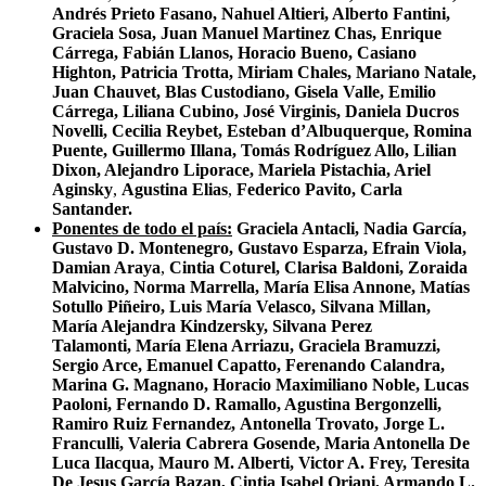
Andrés Prieto Fasano, Nahuel Altieri, Alberto Fantini,
Graciela Sosa, Juan Manuel Martinez Chas, Enrique
Cárrega, Fabián Llanos,
Horacio Bueno,
Casiano
Highton, Patricia Trotta, Miriam Chales, Mariano Natale,
Juan Chauvet, Blas Custodiano, Gisela Valle, Emilio
Cárrega, Liliana Cubino, José Virginis, Daniela Ducros
Novelli, Cecilia Reybet, Esteban d’Albuquerque, Romina
Puente, Guillermo Illana, Tomás Rodríguez Allo, Lilian
Dixon, Alejandro Liporace, Mariela Pistachia, Ariel
Aginsky
,
Agustina Elias
,
Federico Pavito, Carla
Santander.
Ponentes de todo el país:
Graciela Antacli, Nadia García,
Gustavo D. Montenegro, Gustavo Esparza, Efrain Viola,
Damian Araya
,
Cintia Coturel, Clarisa Baldoni, Zoraida
Malvicino, Norma Marrella, María Elisa Annone, Matías
Sotullo Piñeiro, Luis María Velasco, Silvana Millan,
María Alejandra Kindzersky, Silvana Perez
Talamonti, María Elena Arriazu, Graciela Bramuzzi,
Sergio Arce,
Emanuel Capatto, Ferenando Calandra,
Marina G. Magnano, Horacio Maximiliano Noble, Lucas
Paoloni, Fernando D. Ramallo, Agustina Bergonzelli,
Ramiro Ruiz Fernandez, Antonella Trovato, Jorge L.
Franculli, Valeria Cabrera Gosende, Maria Antonella De
Luca Ilacqua, Mauro M. Alberti, Victor A. Frey, Teresita
De Jesus García Bazan, Cintia Isabel Oriani, Armando L.