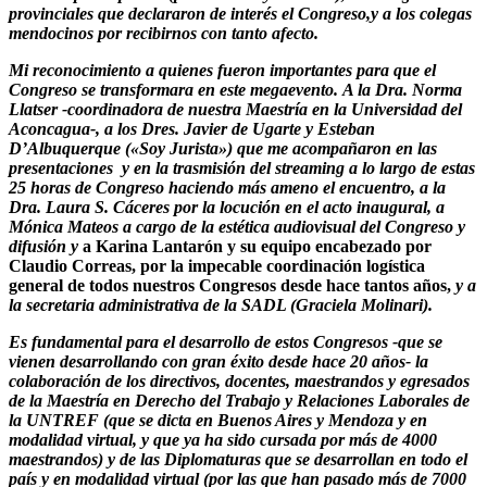
provinciales que declararon de interés el Congreso,
y a los colegas
mendocinos por recibirnos con tanto afecto.
Mi reconocimiento a quienes fueron importantes para que el
Congreso se transformara en este megaevento. A la Dra.
Norma
Llatser -coordinadora de nuestra Maestría en la Universidad del
Aconcagua-,
a los Dres. Javier de Ugarte y Esteban
D’Albuquerque («Soy Jurista») que me acompañaron en las
presentaciones y en la trasmisión del streaming a lo largo de estas
25 horas de Congreso haciendo más ameno el encuentro, a la
Dra. Laura S. Cáceres por la locución en el acto inaugural, a
Mónica Mateos a cargo de la estética audiovisual del Congreso y
difusión y
a Karina Lantarón y su equipo encabezado por
Claudio Correas, por la impecable coordinación logística
general de todos nuestros Congresos desde hace tantos años,
y a
la secretaria administrativa de la SADL (Graciela Molinari).
Es fundamental para el desarrollo de estos Congresos -que se
vienen desarrollando con gran éxito desde hace 20 años- la
colaboración de los directivos, docentes, maestrandos y egresados
de la Maestría en Derecho del Trabajo y Relaciones Laborales de
la UNTREF (que se dicta en Buenos Aires y Mendoza y en
modalidad virtual, y que ya ha sido cursada por más de 4000
maestrandos) y de las Diplomaturas que se desarrollan en todo el
país y en modalidad virtual (por las que han pasado más de 7000