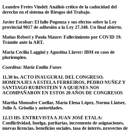
Leandro Fretes Vindel: Análisis crítico de la caducidad del
derecho en el sistema de Riesgos del Trabajo.
Javier Escobar: El fallo Pogonza y sus efectos sobre la Ley
provincial 9017 de adhesión a la Ley 27.348. Un final abierto.
Matías Rebori y Paula Maure: Fallecimiento por COVID 19.
Trámite ante la ART.
Maria Cecilia Laggini y Agustina Llaver: IBM en caso de
pluriempleo.
Coordina: María Emilia Funes
11.30 hs. ACTO INAUGURAL DEL CONGRESO.
HOMENAJES A ESTELA FERREIROS, PEDRO NUÑEZ Y
SANTIAGO RUBINSTEIN Y A QUIENES NOS
ACOMPAÑARON EN ESTOS 20 AÑOS DE CONGRESOS
Martha Monsalve Cuellar, María Elena López, Norma Llatser,
Julio A. Grisolia y autoridades.
12.15 HS. ENTREVISTA A JUAN JOSÉ ETALA:
Conflictividad, huelga, paritarias, incremento de asignaciones,
nuevas licencias, beneficios sociales, tasa de interés, proyectos de