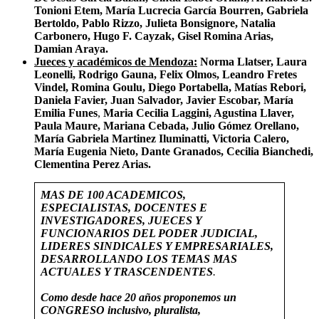
Tonioni Etem, María Lucrecia García Bourren, Gabriela
Bertoldo, Pablo Rizzo, Julieta Bonsignore, Natalia
Carbonero, Hugo F. Cayzak, Gisel Romina Arias,
Damian Araya.
Jueces y académicos de Mendoza:
Norma Llatser, Laura
Leonelli,
Rodrigo Gauna, Felix Olmos, Leandro Fretes
Vindel, Romina Goulu, Diego Portabella, Matías Rebori,
Daniela Favier, Juan Salvador, Javier Escobar, María
Emilia Funes
,
Maria Cecilia Laggini, Agustina Llaver,
Paula Maure, Mariana Cebada, Julio Gómez Orellano,
María Gabriela Martinez Iluminatti, Victoria Calero,
María Eugenia Nieto, Dante Granados, Cecilia Bianchedi,
Clementina Perez Arias.
MAS DE 100 ACADEMICOS,
ESPECIALISTAS, DOCENTES E
INVESTIGADORES, JUECES Y
FUNCIONARIOS DEL PODER JUDICIAL,
LIDERES SINDICALES Y EMPRESARIALES,
DESARROLLANDO LOS TEMAS MAS
ACTUALES Y TRASCENDENTES
.
Como desde hace 20 años proponemos un
CONGRESO inclusivo, pluralista,